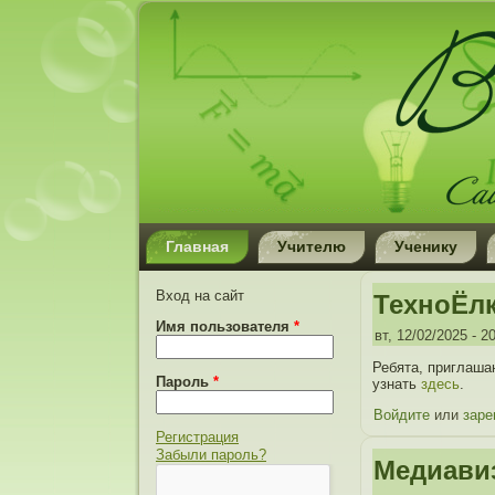
Главная
Учителю
Ученику
Вход на сайт
ТехноЁлк
Имя пользователя
*
вт, 12/02/2025 - 2
Ребята, приглаша
Пароль
*
узнать
здесь
.
Войдите
или
заре
Регистрация
Забыли пароль?
Медиавиз