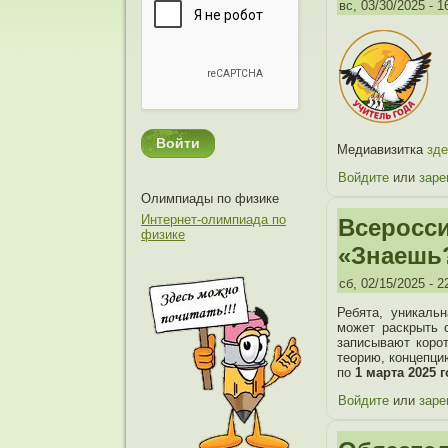
вс, 03/30/2025 - 1
Медиавизитка
зде
Войдите
или
заре
Олимпиады по физике
Интернет-олимпиада по
Всеросси
физике
«Знаешь
сб, 02/15/2025 - 2
Ребята, уникаль
может раскрыть с
записывают корот
теорию, концепци
по
1 марта 2025 
Войдите
или
заре