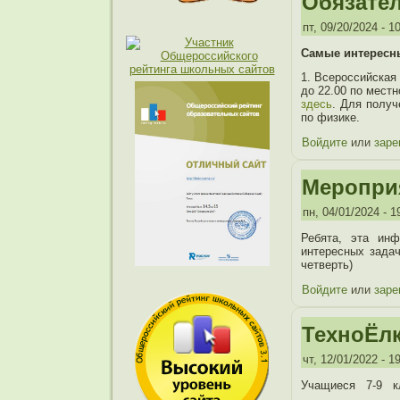
Обязател
пт, 09/20/2024 - 1
Самые интересны
1. Всероссийская
до 22.00 по мест
здесь
. Для получ
по физике.
Войдите
или
заре
Меропри
пн, 04/01/2024 - 1
Ребята, эта ин
интересных зада
четверть)
Войдите
или
заре
ТехноЁлк
чт, 12/01/2022 - 1
Учащиеся 7-9 к