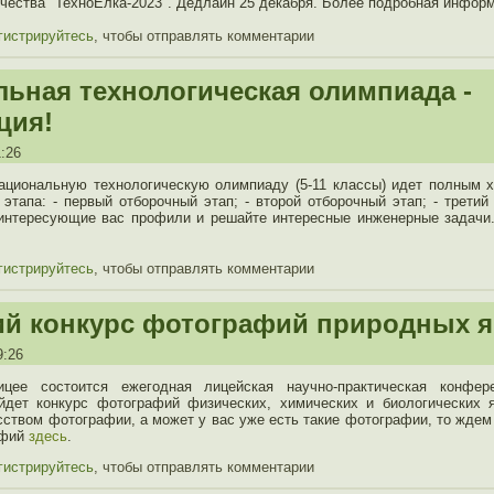
рчества "ТехноЁлка-2023". Дедлайн 25 декабря. Более подробная инфо
гистрируйтесь
, чтобы отправлять комментарии
ьная технологическая олимпиада -
ция!
1:26
Национальную технологическую олимпиаду (5-11 классы) идет полным 
 этапа: - первый отборочный этап; - второй отборочный этап; - третий
 интересующие вас профили и решайте интересные инженерные задачи
гистрируйтесь
, чтобы отправлять комментарии
ий конкурс фотографий природных 
9:26
цее состоится ежегодная лицейская научно-практическая конфер
йдет конкурс фотографий физических, химических и биологических 
сством фотографии, а может у вас уже есть такие фотографии, то ждем
афий
здесь
.
гистрируйтесь
, чтобы отправлять комментарии