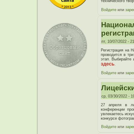
технического тво
Войдите
или
заре
Национал
регистра
пт, 10/07/2022 - 2
Регистрация на 
проводится в три
этап. Выбирайте
здесь
.
Войдите
или
заре
Лицейск
ср, 03/30/2022 - 1
27 апреля в ли
конференции про
увлекаетесь иску
конкурсе фотогр
Войдите
или
заре