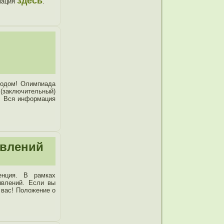
здесь
рмация
.
ходом! Олимпиада
 (заключительный)
. Вся информация
явлений
енция. В рамках
явлений. Если вы
 вас! Положение о