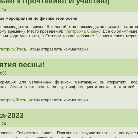
ьно к прочтению! И участию)
0:46
е мероприятия по физике этой осени!
 олимпиада школьников. Школьный этап олимпиады по физике состоится 
ному времени). Место проведения:
платформа Сириус
. Все об олимпиаде
ения кода участника, в Сетевом городе добавьте в список своих меро
гистрируйтесь
, чтобы отправлять комментарии
ятия весны!
9:36
формация для увлеченных физикой, мечтающих об открытиях, исс
чках. Изучите нижепредставленную информацию и составьте для себя 
гистрируйтесь
, чтобы отправлять комментарии
а-2023
9:24
лассов Сибирского лицея! Приглашаю поучаствовать в конкурсе-в