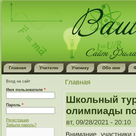
Главная
Учителю
Ученику
Обо мне
Вы здесь
Главная
Вход на сайт
Имя пользователя
*
Школьный тур
Пароль
*
олимпиады по
Регистрация
вт, 09/28/2021 - 20:10
Забыли пароль?
Внимание, участники 