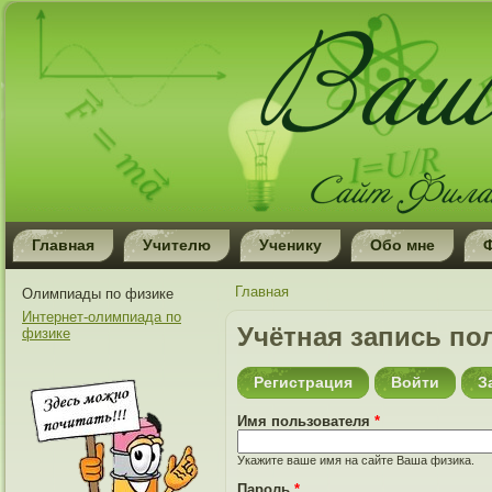
Главная
Учителю
Ученику
Обо мне
Вы здесь
Главная
Олимпиады по физике
Интернет-олимпиада по
Учётная запись по
физике
Регистрация
Войти
(актив
З
Имя пользователя
*
Укажите ваше имя на сайте Ваша физика.
Пароль
*