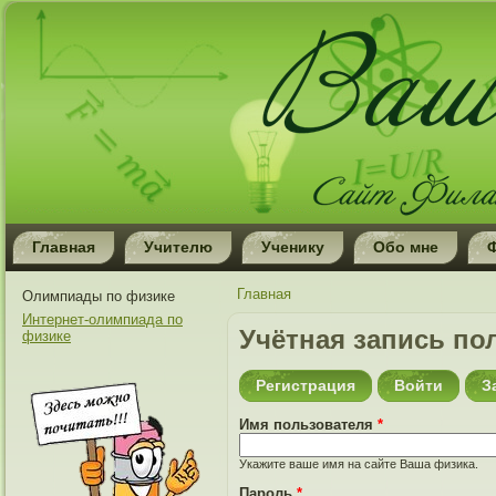
Главная
Учителю
Ученику
Обо мне
Вы здесь
Главная
Олимпиады по физике
Интернет-олимпиада по
Учётная запись по
физике
Регистрация
Войти
(актив
З
Имя пользователя
*
Укажите ваше имя на сайте Ваша физика.
Пароль
*