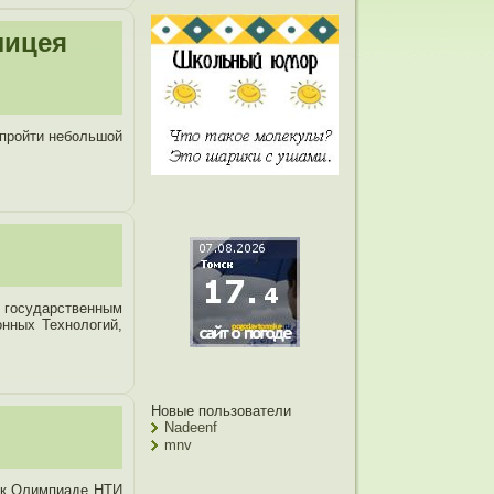
лицея
 пройти небольшой
м государственным
нных Технологий,
Новые пользователи
Nadeenf
mnv
и к Олимпиаде НТИ