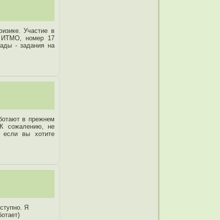
физике. Участие в
м ИТМО, номер 17
ады - задания на
ботают в прежнем
 К сожалению, не
, если вы хотите
ступно. Я
отает)