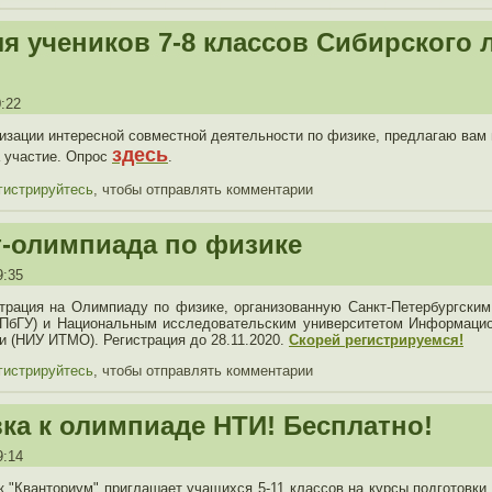
я учеников 7-8 классов Сибирского 
0:22
низации интересной совместной деятельности по физике, предлагаю вам
здесь
а участие. Опрос
.
гистрируйтесь
, чтобы отправлять комментарии
-олимпиада по физике
9:35
трация на Олимпиаду по физике, организованную Санкт-Петербургски
СПбГУ) и Национальным исследовательским университетом Информацио
и (НИУ ИТМО). Регистрация до 28.11.2020.
Скорей регистрируемся!
гистрируйтесь
, чтобы отправлять комментарии
ка к олимпиаде НТИ! Бесплатно!
9:14
к "Кванториум" приглашает учащихся 5-11 классов на курсы подготовк