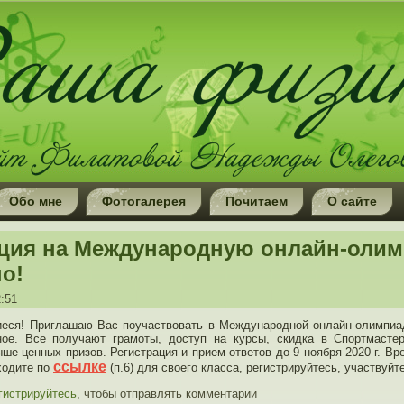
Обо мне
Фотогалерея
Почитаем
О сайте
ация на Международную онлайн-олим
о!
2:51
еся! Приглашаю Вас поучаствовать в Международной онлайн-олимпиа
ное. Все получают грамоты, доступ на курсы, скидка в Спортмасте
ыше ценных призов. Регистрация и прием ответов до 9 ноября 2020 г. Вр
ссылке
ходите по
(п.6) для своего класса, регистрируйтесь, участвуйт
гистрируйтесь
, чтобы отправлять комментарии