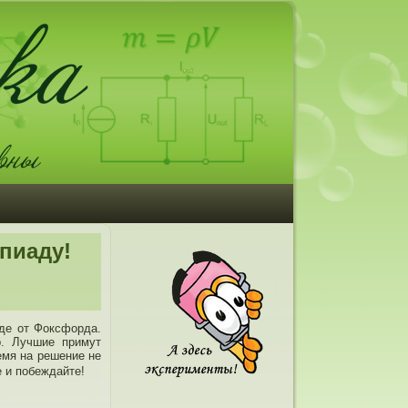
пиаду!
де от Фоксфорда.
р. Лучшие примут
емя на решение не
е и побеждайте!