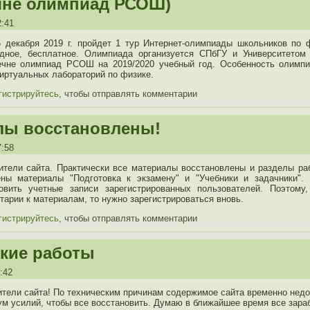
чне олимпиад РСОШ)
2:41
 декабря 2019 г. пройдет 1 тур Интернет-олимпиады школьников по 
дное, бесплатное. Олимпиада организуется СПбГУ и Университето
ечне олимпиад РСОШ на 2019/2020 учебный год. Особенность олимпи
иртуальных лабораторий по физике.
гистрируйтесь
, чтобы отправлять комментарии
лы восстановлены!
7:58
ители сайта. Практически все материалы восстановлены и разделы ра
ны материалы "Подготовка к экзамену" и "Учебники и задачники".
овить учетные записи зарегистрированных пользователей. Поэтому
тарии к материалам, то нужно зарегистрироваться вновь.
гистрируйтесь
, чтобы отправлять комментарии
кие работы
2:42
тели сайта! По техническим причинам содержимое сайта временно недо
м усилий, чтобы все восстановить. Думаю в ближайшее время все зараб