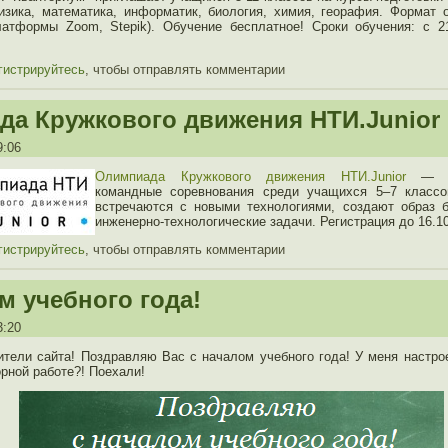
зика, математика, информатик, биология, химия, георафия. Формат 
латформы Zoom, Stepik). Обучение бесплатное! Сроки обучения: с 2
гистрируйтесь
, чтобы отправлять комментарии
а Кружкового движения НТИ.Junior
9:06
Олимпиада Кружкового движения НТИ.Junior
— эт
командные соревнования среди учащихся 5–7 классо
встречаются с новыми технологиями, создают образ 
инженерно-технологические задачи. Регистрация до 16.10
гистрируйтесь
, чтобы отправлять комментарии
м учебного года!
3:20
тели сайта! Поздравляю Вас с началом учебного года! У меня настро
орной работе?! Поехали!