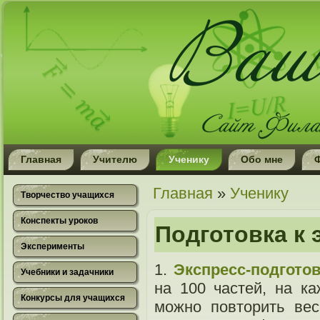
Главная
Учителю
Ученику
Обо мне
Вы здесь
Главная
»
Ученику
Творчество учащихся
Конспекты уроков
Подготовка к 
Эксперименты
1.
Экспресс-подготов
Учебники и задачники
на 100 частей, на к
Конкурсы для учащихся
можно повторить ве