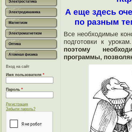
Электростатика
А еще здесь оч
Электродинамика
по разным т
Магнетизм
Все необходимые кон
Электромагнетизм
подготовки к урока
Оптика
поэтому необход
Атомная физика
программы, позволя
Вход на сайт
Имя пользователя
*
Пароль
*
Регистрация
Забыли пароль?