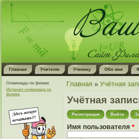
Главная
Учителю
Ученику
Обо мне
Вы здесь
Главная
»
Учётная зап
Олимпиады по физике
Интернет-олимпиада по
физике
Учётная запи
Регистрация
(активная вкладк
Войти
З
Имя пользователя
*